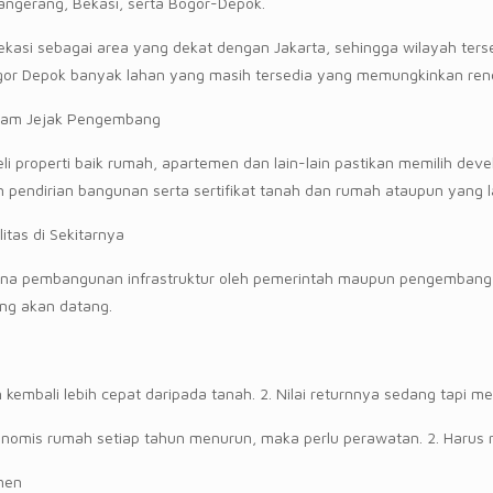
Tangerang, Bekasi, serta Bogor-Depok.
kasi sebagai area yang dekat dengan Jakarta, sehingga wilayah ters
gor Depok banyak lahan yang masih tersedia yang memungkinkan ren
ekam Jejak Pengembang
 properti baik rumah, apartemen dan lain-lain pastikan memilih devel
izin pendirian bangunan serta sertifikat tanah dan rumah ataupun yang l
litas di Sekitarnya
na pembangunan infrastruktur oleh pemerintah maupun pengembang a
ang akan datang.
n kembali lebih cepat daripada tanah. 2. Nilai returnnya sedang tapi m
ekonomis rumah setiap tahun menurun, maka perlu perawatan. 2. Haru
men