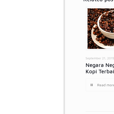
September 21, 201
Negara Neg
Kopi Terba
Read mor