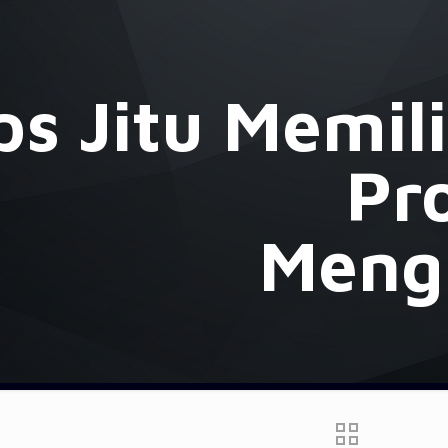
ps Jitu Memili
Pr
Meng